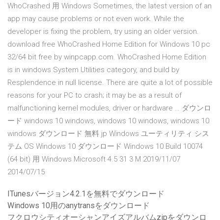
WhoCrashed 用 Windows Sometimes, the latest version of an
app may cause problems or not even work. While the
developer is fixing the problem, try using an older version.
download free WhoCrashed Home Edition for Windows 10 pc
32/64 bit free by winpcapp.com. WhoCrashed Home Edition
is in windows System Utilities category, and build by
Resplendence in null license. There are quite a lot of possible
reasons for your PC to crash; it may be as a result of
malfunctioning kernel modules, driver or hardware … ダウンロ
ード windows 10 windows, windows 10 windows, windows 10
windows ダウンロード 無料 jp Windows ユーティリティ シス
テム OS Windows 10 ダウンロード Windows 10 Build 10074
(64 bit) 用 Windows Microsoft 4.5 31 3 M 2019/11/07
2014/07/15
ITunesバージョン4.2.1を無料でダウンロード
Windows 10用のanytransをダウンロード
フクロウシティオーシャンアイズアルバムzipをダウンロ