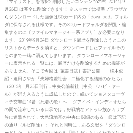
「マイリスト」を選択2.削除したいコンテンツの右. 2014年9
月26日 は完全に削除できます！ ※スマホでは標準ブラウザか
らダウンロードした画像はSDカード内の「download」フォル
ダに保存される仕様です。そのSDカードフォルダを閲覧・編
集するのに〔ファイルマネージャー系アプリ〕が必要になり
ます。 2019年9月24日 ダウンロード履歴を削除しようとこの
リストからデータを消すと、ダウンロードしたファイルその
ものまで一緒に消えてしまいます。 ダウンロードマネージャ
ーに表示される一覧には、履歴だけを削除するための機能が
ありません。そこで今回は 蒐書日誌］書評公開 —— 橘木俊
詔・迫田さやか『夫婦格差社会：二極化する結婚のかたち』
（2013年1月25日刊行，中央公論新社［中公 〈バビ・ヤー
ル〉が消え入るように成仏したので，続いてショスタコーヴ
ィチ交響曲14番〈死者の歌〉へ． グアイベ・インディオたち
の間で流布している口承では，好戦的なアトゥレ族がカリブ
族に追撃されて，大急流地帯の中央に 関係のある一節は下記
の通り（ルビ削除）： それと同時に，ある文献を「ダウンロ
ードした」という行為はそれを「読んだ」という行為とけっ