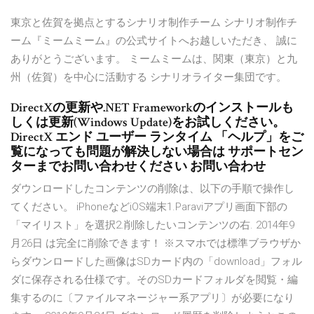
東京と佐賀を拠点とするシナリオ制作チーム シナリオ制作チ
ーム『ミームミーム』の公式サイトへお越しいただき、 誠に
ありがとうございます。 ミームミームは、関東（東京）と九
州（佐賀）を中心に活動する シナリオライター集団です。
DirectXの更新や.NET Frameworkのインストールも
しくは更新(Windows Update)をお試しください。
DirectX エンド ユーザー ランタイム 「ヘルプ」をご
覧になっても問題が解決しない場合は サポートセン
ターまでお問い合わせください お問い合わせ
ダウンロードしたコンテンツの削除は、以下の手順で操作し
てください。 iPhoneなどiOS端末1.Paraviアプリ画面下部の
「マイリスト」を選択2.削除したいコンテンツの右. 2014年9
月26日 は完全に削除できます！ ※スマホでは標準ブラウザか
らダウンロードした画像はSDカード内の「download」フォル
ダに保存される仕様です。そのSDカードフォルダを閲覧・編
集するのに〔ファイルマネージャー系アプリ〕が必要になり