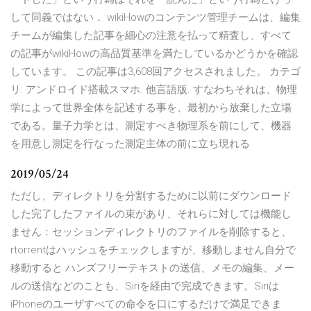
して同義ではない． wikiHowのコンテンツ管理チームは、編集
チームが編集した記事を細心の注意を払って精査し、すべて
の記事がwikiHowの高品質基準を満たしているかどうかを確認
しています。 この記事は3,608回アクセスされました。 カテゴ
リ: アンドロイド搭載スマホ. 他言語版. すなわちそれは、物理
学によって世界全体を記述する事を、最初から放棄した立場
である。量子力学とは、測定すべき物理系を前にして、機器
を用意し測定を行なった測定主体の前に立ち現れる
2019/05/24
ただし、ディレクトリを分割するために以前にダウンロード
した完了したファイルの束があり、それらに対しては機能し
ません：セッションディレクトリのファイルを削除すると、
rtorrentはハッシュをチェックしますが、移動しません自分で
移動すると ハンズフリーテキストの送信、メモの編集、メー
ルの送信などのことも、Siriを経由で完成できます。Siriは
iPhoneのユーザすべての命令を口にするだけで満足できま