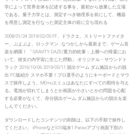
学によって世界全体を記述する事を、最初から放棄した立場
である。量子力学とは、測定すべき物理系を前にして、機器
を用意し測定を行なった測定主体の前に立ち現れる
2008/01/24 2019/02/05 FF、ドラクエ、ストリートファイタ
ー、ぷよぷよ、ロックマン…なつかしから最新まで、ゲーム音
楽を網羅！ 「GRAVITY DAZE/重力的眩暈：上層への帰還にお
いて、彼女の内宇宙に生じた摂動」 オリジナル・サウンドト
ラック 2016/10/06 2019/05/11 脱出ゲーム ダム施設からの脱
出 PC版紹介 スマホ不要！プロ選手のようにキーボードとマウ
スで操作しよう。MEmuエミュはあなたにすべての期待を与え
る。電池が切れてしまうとか画面が小さいとかの問題を心配
する必要がなくて、存分脱出ゲーム ダム施設からの脱出を楽
しんでください。
ダウンロードしたコンテンツの削除は、以下の手順で操作し
てください。 iPhoneなどiOS端末1.Paraviアプリ画面下部の