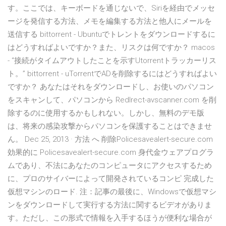
す。ここでは、キーボードを通じないで、Siriを経由でメッセ
ージを発信する方法、メモを編集する方法と他人にメールを
送信する bittorrent - Ubuntuでトレントをダウンロードするに
はどうすればよいですか？また、リスクは何ですか？ macos
- “接続がタイムアウトしたことを示すUtorrentトラッカーリス
ト。” bittorrent - uTorrentでADを削除するにはどうすればよい
ですか？ あなたはそれをダウンロードし、お使いのパソコン
をスキャンして、パソコンから Redlrect-avscanner.com を削
除するのに使用するかもしれない。しかし、無料のデモ版
は、将来の感染攻撃からパソコンを保護することはできませ
ん。 Dec 25, 2013 · 方法 へ 削除Policesavealert-secure.com
効果的に Policesavealert-secure.com 身代金ウェアプログラ
ムであり、不法にあなたのコンピュータにアクセスするため
に、プロのサイバーによって開発されているコンピ 完成した
仮想マシンのロード. 注：記事の最後に、Windowsで仮想マシ
ンをダウンロードして実行する方法に関するビデオがありま
す。ただし、この形式で情報を入手するほうが便利な場合が