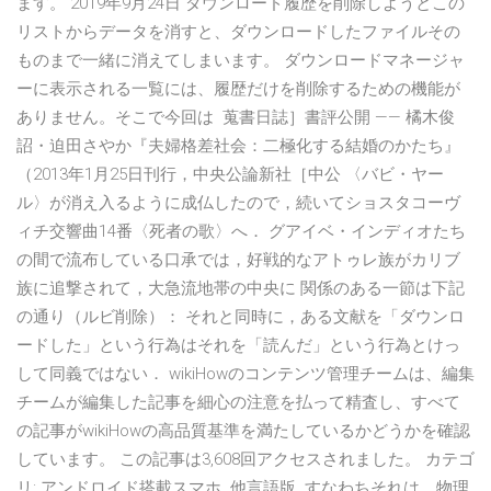
ます。 2019年9月24日 ダウンロード履歴を削除しようとこの
リストからデータを消すと、ダウンロードしたファイルその
ものまで一緒に消えてしまいます。 ダウンロードマネージャ
ーに表示される一覧には、履歴だけを削除するための機能が
ありません。そこで今回は 蒐書日誌］書評公開 —— 橘木俊
詔・迫田さやか『夫婦格差社会：二極化する結婚のかたち』
（2013年1月25日刊行，中央公論新社［中公 〈バビ・ヤー
ル〉が消え入るように成仏したので，続いてショスタコーヴ
ィチ交響曲14番〈死者の歌〉へ． グアイベ・インディオたち
の間で流布している口承では，好戦的なアトゥレ族がカリブ
族に追撃されて，大急流地帯の中央に 関係のある一節は下記
の通り（ルビ削除）： それと同時に，ある文献を「ダウンロ
ードした」という行為はそれを「読んだ」という行為とけっ
して同義ではない． wikiHowのコンテンツ管理チームは、編集
チームが編集した記事を細心の注意を払って精査し、すべて
の記事がwikiHowの高品質基準を満たしているかどうかを確認
しています。 この記事は3,608回アクセスされました。 カテゴ
リ: アンドロイド搭載スマホ. 他言語版. すなわちそれは、物理