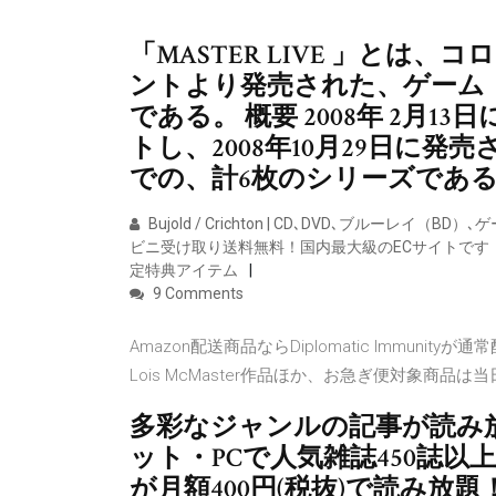
「MASTER LIVE 」と
ントより発売された、ゲーム「
である。 概要 2008年 2月13日
トし、2008年10月29日に発売され
での、計6枚のシリーズであ
Bujold / Crichton | CD､DVD､ブルーレイ（
ビニ受け取り送料無料！国内最大級のECサイトです！
定特典アイテム
9 Comments
Amazon配送商品ならDiplomatic Immunit
Lois McMaster作品ほか、お急ぎ便対象商品
多彩なジャンルの記事が読み
ット・PCで人気雑誌450誌以
が月額400円(税抜)で読み放