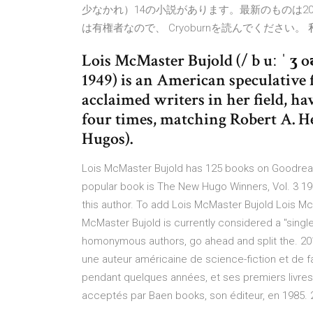
少なかれ）14の小説があります。最新のものは2010
は有権者なので、 Cryoburnを読んでくださ
Lois McMaster Bujold (/ b uː ˈ ʒ
1949) is an American speculative f
acclaimed writers in her field, 
four times, matching Robert A. He
Hugos).
Lois McMaster Bujold has 125 books on Goodread
popular book is The New Hugo Winners, Vol. 3 19
this author. To add Lois McMaster Bujold Lois McM
McMaster Bujold is currently considered a "single 
homonymous authors, go ahead and split the. 20
une auteur américaine de science-fiction et de f
pendant quelques années, et ses premiers livres 
acceptés par Baen books, son éditeur, en 1985.