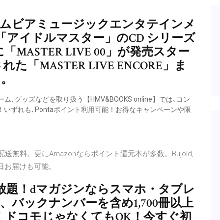
は、コロムビアミュージックエンタテインメ
アイドルマスター」のCD シリーズ
に「MASTER LIVE 00」が発売スター
た「MASTER LIVE ENCORE」ま
る。
BD）､ゲーム､グッズなどを取り扱う【HMV&BOOKS online】では､コン
いずれも､Pontaポイント利用可能！お得なキャンペーンや限
yが通常配送無料。更にAmazonならポイント還元本が多数。Bujold,
は当日お届けも可能。
放題！dマガジンならスマホ・タブレ
上、バックナンバーを含め1,700冊以上
題！ドコモじゃなくてもOK！今すぐ初