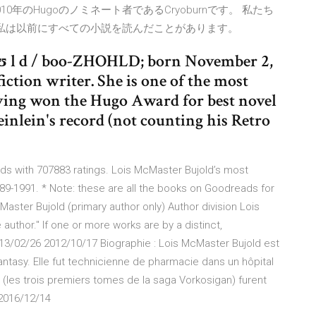
年のHugoのノミネート者であるCryoburnです。 私たち
い。 私は以前にすべての小説を読んだことがあります。
 oʊ l d / boo-ZHOHLD; born November 2,
iction writer. She is one of the most
having won the Hugo Award for best novel
inlein's record (not counting his Retro
s with 707883 ratings. Lois McMaster Bujold’s most
89-1991. * Note: these are all the books on Goodreads for
aster Bujold (primary author only) Author division Lois
author." If one or more works are by a distinct,
13/02/26 2012/10/17 Biographie : Lois McMaster Bujold est
antasy. Elle fut technicienne de pharmacie dans un hôpital
(les trois premiers tomes de la saga Vorkosigan) furent
 2016/12/14