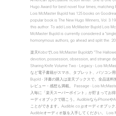
American speculative fiction writer. She is one o
Hugo Award for best novel four times, matching R
Lois McMaster Bujold has 125 books on Goodread
popular book is The New Hugo Winners, Vol. 3 19
this author. To add Lois McMaster Bujold Lois McM
McMaster Bujold is currently considered a "single 
homonymous authors, go ahead and split the. 2
楽天KoboでLois McMaster Bujoldの "The Hallo
devotion, possession, obsession, and strange de
Sharing Knife Volume Two - Legacy - L
など電子書籍がスマホ、タブレット、パソコン用無料アプリ
Bujold - 洋書の購入は楽天ブックスで。全
レビュー・感想も満載。 Passage - Lois McM
入毎に「楽天スーパーポイント」が貯まってお得！ Vorkosi
ーディオブックで聴こう。AudibleならiPhoneや
ことができます。Audible.co.jpオーディオブックストアか
Audibleオーディオ版を入手してください。 Lois McMa