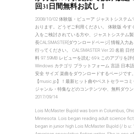
回31日間無料お試し！
2008/10/02 体験版・ビューア ジャスト
おります。どうぞご利用ください。 体験版 今す
入をご検討されている方や、ジャストシステム製品に
長CALSMASTER[ダウンロードページ] 情報
行ってください。 CALSMASTER Ver.20 名前 日
料 97.59MB レビューを読む 69 k このアプ
Windows カテゴリ プラットフォーム 言語 日本語 言語
安全 サイズ 楽曲をダウンロードするページで
【music.jp】！最新ヒット曲やベストセラー
ジャンル・特集などのコンテンツや、無料ダウン
2017/09/14
Lois McMaster Bujold was born in Columbus, Ohio.
Minnesota. Lois began reading adult science ficti
began in junior high Lois McMaster Bujold (/ b uː