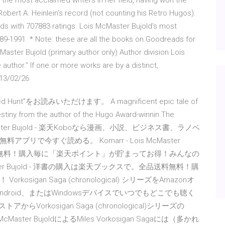
f the most acclaimed writers in her field, having won the
obert A. Heinlein's record (not counting his Retro Hugos).
s with 707883 ratings. Lois McMaster Bujold’s most
89-1991. * Note: these are all the books on Goodreads for
aster Bujold (primary author only) Author division Lois
author." If one or more works are by a distinct,
013/02/26
wed Hunt"をお読みいただけます。 A magnificent epic tale of
stiny from the author of the Hugo Award-winnin The
ois McMaster Bujold - 楽天Koboなら漫画、小説、ビジネス書、ラノベ
で今すぐ読める。 Komarr - Lois McMaster
品送料無料！購入毎に「楽天ポイント」が貯まってお得！みんなの
aster Bujold - 洋書の購入は楽天ブックスで。全品送料無料！購
gan Saga (chronological) シリーズをAmazonオ
Android、またはWindowsデバイスでいつでもどこでも聴く
らVorkosigan Saga (chronological)シリーズの
ster BujoldによるMiles Vorkosigan Sagaには（多かれ