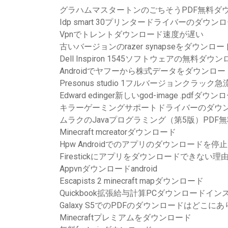
グラハムマスタートンのごちそうPDF無料ダ
Idp smart 30プリンタードライバーのダウン
Vpnでトレントダウンロード速度が遅い
古いバージョンのrazer synapseをダウンロ
Dell Inspiron 1545ソフトウェアの無料ダウ
Androidでヤフーから株式データをダウンロ
Presonus studio 1フルバージョンクラッ
Edward edinger新しいgod-image .pdfダウン
キラーゲーミングサポートドライバーのダウ
ムラクのJavaプログラミング（第5版）PDF
Minecraft mcreatorダウンロード
Hpw Androidでのアプリのダウンロードを停
Firestickにアプリをダウンロードできない理
Appvnダウンロードandroid
Escapists 2 minecraft mapダウンロード
Quickbook拡張給与計算PCダウンロードイ
Galaxy S5でのPDFのダウンロードはどこに
Minecraftプレミアムをダウンロード